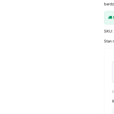
bardz
SKU:
Stan
z
I