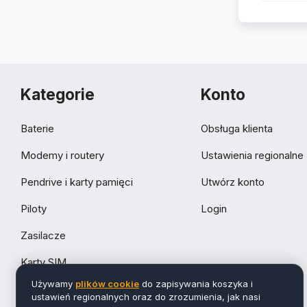
Kategorie
Konto
Baterie
Obsługa klienta
Modemy i routery
Ustawienia regionalne
Pendrive i karty pamięci
Utwórz konto
Piloty
Login
Zasilacze
Karty SIM
Używamy
plików cookie
do zapisywania koszyka i
Akcesoria
ustawień regionalnych oraz do zrozumienia, jak nasi