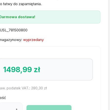
o łatwy do zapamiętania.
Darmowa dostawa!
USL_781500800
 magazynowy:
wyprzedany
1498,99 zł
aw. podatek VAT.:
280,30 zł
lość