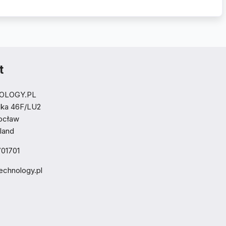
t
OLOGY.PL
ska 46F/LU2
ocław
oland
01701
echnology.pl