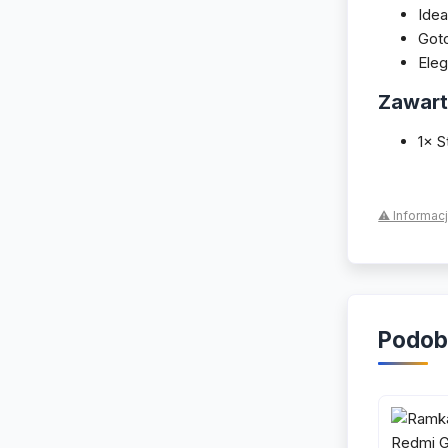
Idea
Goto
Ele
Zawart
1× S
⚠ Informac
Podob