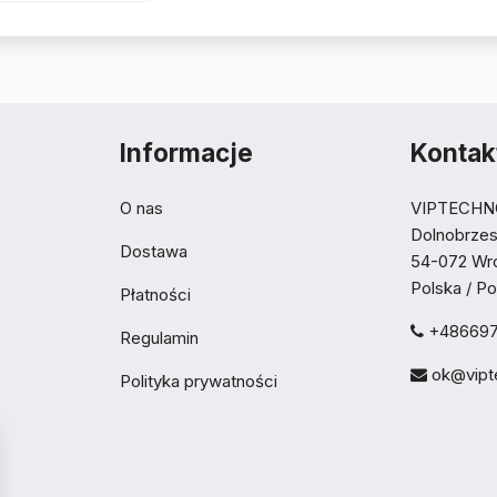
Informacje
Kontak
O nas
VIPTECHN
Dolnobrze
Dostawa
54-072 Wr
Polska / P
Płatności
+486697
Regulamin
ok@vipt
Polityka prywatności