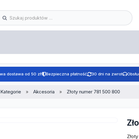
wa dostawa od 50 zł!
Bezpieczna płatność
30 dni na zwrot
Obsłu
Kategorie
Akcesoria
Złoty numer 781 500 800
Zł
Złoty