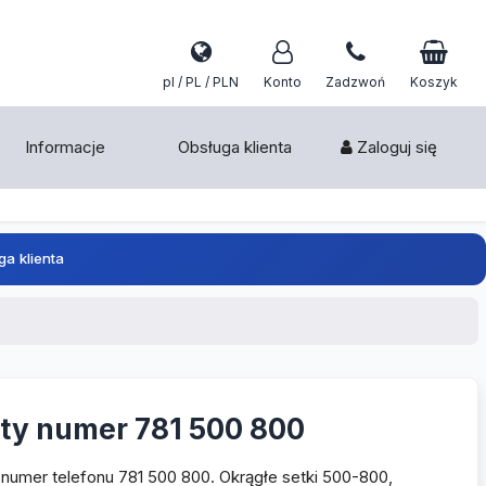
pl / PL / PLN
Konto
Zadzwoń
Koszyk
Informacje
Obsługa klienta
Zaloguj się
ga klienta
oty numer 781 500 800
 numer telefonu 781 500 800. Okrągłe setki 500-800,