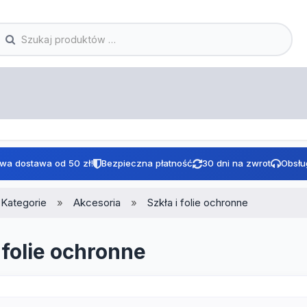
wa dostawa od 50 zł!
Bezpieczna płatność
30 dni na zwrot
Obsłu
Kategorie
Akcesoria
Szkła i folie ochronne
 folie ochronne