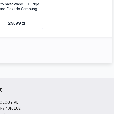
ło hartowane 3D Edge
ano Flexi do Samsung
xy S22 - Ochrona Ekranu
29,99 zł
t
OLOGY.PL
ska 46F/LU2