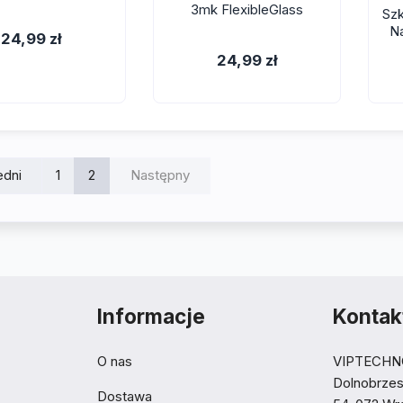
3mk FlexibleGlass
Szk
N
24,99 zł
Gala
24,99 zł
edni
1
2
Następny
Informacje
Kontak
O nas
VIPTECHN
Dolnobrze
Dostawa